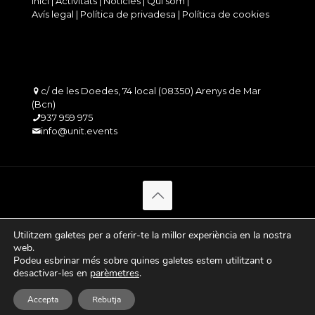
Inici
|
Activitats
|
Notícies
|
Qui som
|
Avís legal
|
Política de privadesa
|
Política de cookies
c/ de les Doedes, 74 local (08350) Arenys de Mar
(Bcn)
937 959 975
info@unit.events
Utilitzem galetes per a oferir-te la millor experiència en la nostra
web.
Podeu esbrinar més sobre quines galetes estem utilitzant o
desactivar-les en
parèmetres
.
Español
Accepta
Rebutja