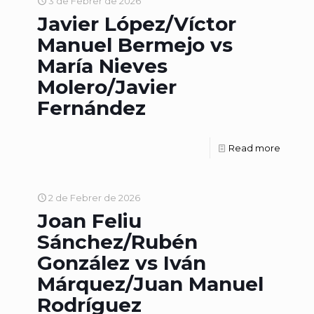
3 de Febrer de 2026
Javier López/Víctor
Manuel Bermejo vs
María Nieves
Molero/Javier
Fernández
Read more
2 de Febrer de 2026
Joan Feliu
Sánchez/Rubén
González vs Iván
Márquez/Juan Manuel
Rodríguez