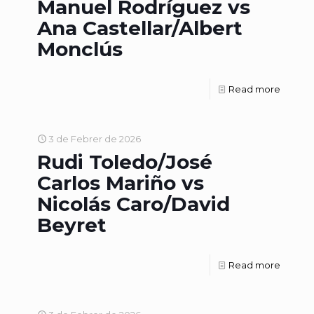
Manuel Rodríguez vs
Ana Castellar/Albert
Monclús
Read more
3 de Febrer de 2026
Rudi Toledo/José
Carlos Mariño vs
Nicolás Caro/David
Beyret
Read more