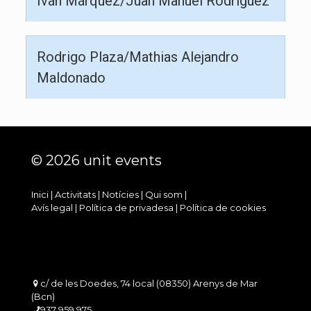
Iván Márquez/Juan Manuel Rodríguez
Rodrigo Plaza/Mathias Alejandro
Maldonado
© 2026 unit events
Inici
|
Activitats
|
Notícies
|
Qui som
|
Avís legal
|
Política de privadesa
|
Política de cookies
c/ de les Doedes, 74 local (08350) Arenys de Mar
(Bcn)
937 959 975