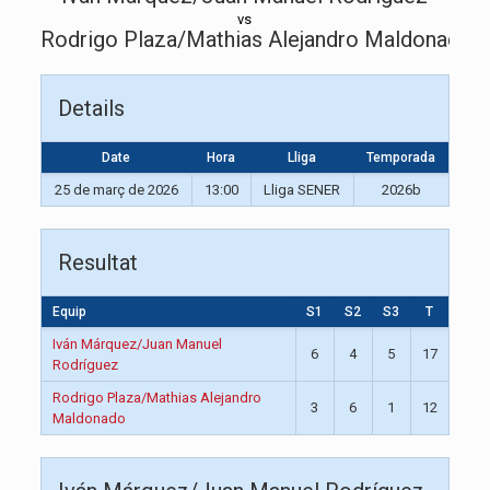
vs
Rodrigo Plaza/Mathias Alejandro Maldonado
Details
Date
Hora
Lliga
Temporada
25 de març de 2026
13:00
Lliga SENER
2026b
Resultat
Equip
S1
S2
S3
T
Iván Márquez/Juan Manuel
6
4
5
17
Rodríguez
Rodrigo Plaza/Mathias Alejandro
3
6
1
12
Maldonado