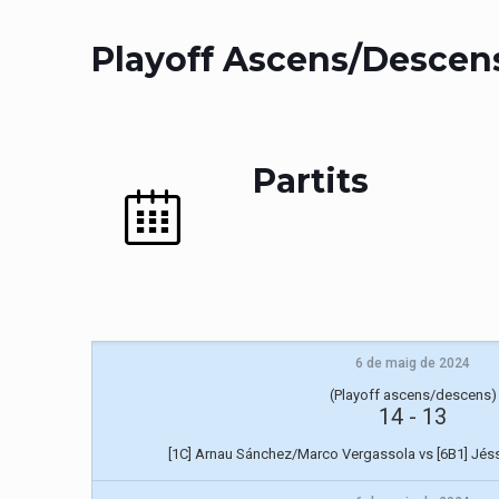
Playoff Ascens/Descen
Partits
6 de maig de 2024
(Playoff ascens/descens)
14
-
13
[1C] Arnau Sánchez/Marco Vergassola vs [6B1] Jéss