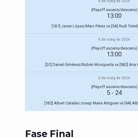
6 de maig de 2024
(Playoff ascens/descens)
13:00
[1B1] Javier López/Marc Pérez vs [5A] Rudi Tole
6 de maig de 2024
(Playoff ascens/descens)
13:00
[2C] Daniel Giménez/Rubén Mosqueda vs [5B2] Ana
6 de maig de 2024
(Playoff ascens/descens)
5
-
24
[1B2] Albert Catalán/Josep Maria Artigues vs [4A] Al
Fase Final