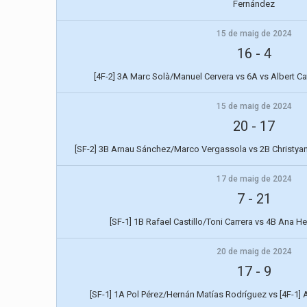
Fernández
15 de maig de 2024
16
-
4
[4F-2] 3A Marc Solà/Manuel Cervera vs 6A vs Albert C
15 de maig de 2024
20
-
17
[SF-2] 3B Arnau Sánchez/Marco Vergassola vs 2B Christy
17 de maig de 2024
7
-
21
[SF-1] 1B Rafael Castillo/Toni Carrera vs 4B Ana 
20 de maig de 2024
17
-
9
[SF-1] 1A Pol Pérez/Hernán Matías Rodríguez vs [4F-1] 