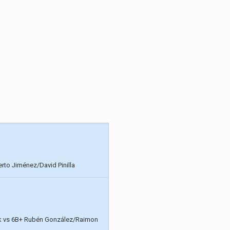
rto Jiménez/David Pinilla
k vs 6B+ Rubén González/Raimon