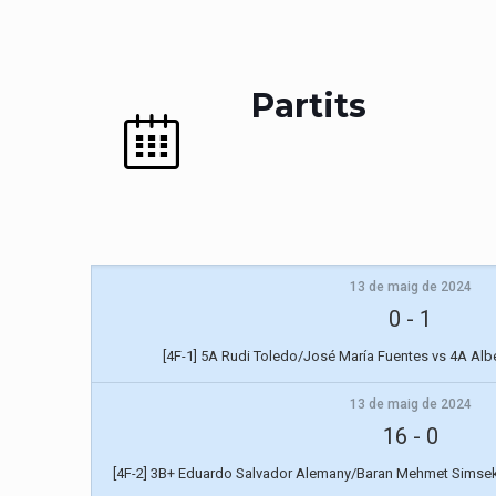
Partits
13 de maig de 2024
0
-
1
[4F-1] 5A Rudi Toledo/José María Fuentes vs 4A Albe
13 de maig de 2024
16
-
0
[4F-2] 3B+ Eduardo Salvador Alemany/Baran Mehmet Simse