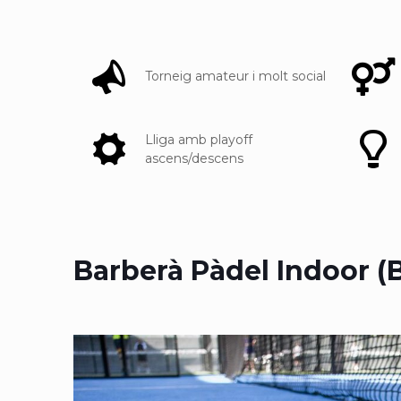
Torneig amateur i molt social
Lliga amb playoff
ascens/descens
Barberà Pàdel Indoor (B