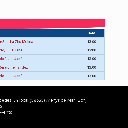
Hora
a/Sandra Zhu Molina
13:00
do/Júlia Jané
13:00
do/Júlia Jané
13:00
Gerard Fernández
13:00
do/Júlia Jané
13:00
oedes, 74 local (08350) Arenys de Mar (Bcn)
5
events