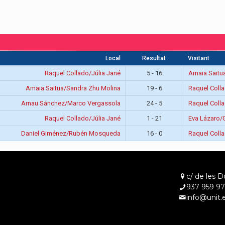
Local
Resultat
Visitant
Raquel Collado/Júlia Jané
5 - 16
Amaia Saitu
Amaia Saitua/Sandra Zhu Molina
19 - 6
Raquel Colla
Arnau Sánchez/Marco Vergassola
24 - 5
Raquel Colla
Raquel Collado/Júlia Jané
1 - 21
Eva Lázaro/
Daniel Giménez/Rubén Mosqueda
16 - 0
Raquel Colla
c/ de les D
937 959 97
info@unit.