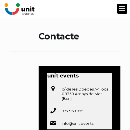
Contacte
unit events
c/ de les Doedes, 74 local
08350 Arenys de Mar
(Bcn)
937 959 975
info@unit.events