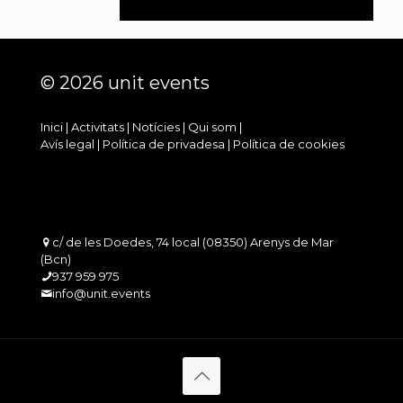
© 2026 unit events
Inici
|
Activitats
|
Notícies
|
Qui som
|
Avís legal
|
Política de privadesa
|
Política de cookies
c/ de les Doedes, 74 local (08350) Arenys de Mar
(Bcn)
937 959 975
info@unit.events