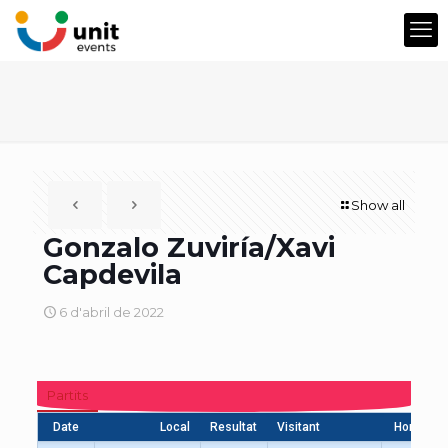
Show all
Gonzalo Zuviría/Xavi
Capdevila
6 d'abril de 2022
Partits
Date
Local
Resultat
Visitant
Hora