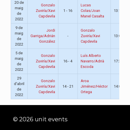
20 de
Gonzalo
Lucas
maig
Zuviría/Xavi
1 - 16
Colas/Joan
13:15
de
Capdevila
Manel Casalta
2022
9 de
Jordi
Gonzalo
maig
Garriga/Adrián
-
Zuviría/Xavi
13:00
de
González
Capdevila
2022
5 de
Gonzalo
Luís Alberto
maig
Zuviría/Xavi
16 - 4
Navarro/Adrià
17:30
de
Capdevila
Escoda
2022
29
Gonzalo
Aroa
d'abril
Zuviría/Xavi
14 - 21
Jiménez/Héctor
14:00
de
Capdevila
Ortega
2022
© 2026 unit events