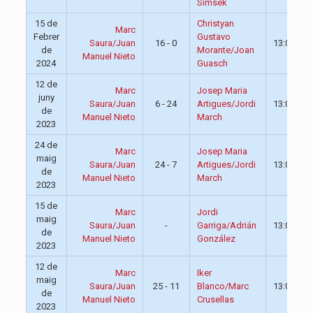
Simsek
15 de
Christyan
Marc
Febrer
Gustavo
Saura/Juan
16 - 0
13:00
de
Morante/Joan
Manuel Nieto
2024
Guasch
12 de
Marc
Josep Maria
juny
Saura/Juan
6 - 24
Artigues/Jordi
13:00
de
Manuel Nieto
March
2023
24 de
Marc
Josep Maria
maig
Saura/Juan
24 - 7
Artigues/Jordi
13:00
de
Manuel Nieto
March
2023
15 de
Marc
Jordi
maig
Saura/Juan
-
Garriga/Adrián
13:00
de
Manuel Nieto
González
2023
12 de
Marc
Iker
maig
Saura/Juan
25 - 11
Blanco/Marc
13:00
de
Manuel Nieto
Crusellas
2023