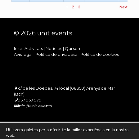
1
2
3
Next
© 2026 unit events
Inici
|
Activitats
|
Notícies
|
Qui som
|
Avís legal
|
Política de privadesa
|
Política de cookies
c/ de les Doedes, 74 local (08350) Arenys de Mar
(Bcn)
937 959 975
info@unit.events
Utilitzem galetes per a oferir-te la millor experiència en la nostra
web.