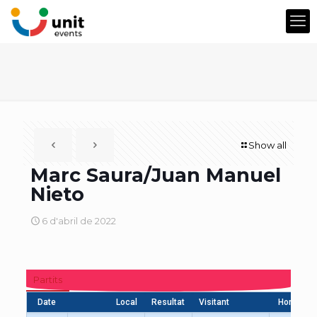
Show all
Marc Saura/Juan Manuel
Nieto
6 d'abril de 2022
Partits
Date
Local
Resultat
Visitant
Hora