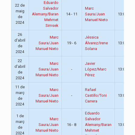
Eduardo
22 de
Salvador
Marc
maig
Alemany/Baran
14 - 11
Saura/Juan
13:00
de
Mehmet
Manuel Nieto
2024
Simsek
26
Marc
Jéssica
d'abril
Saura/Juan
19 - 6
Álvarez/Irene
13:00
de
Manuel Nieto
Solana
2024
22
Marc
Javier
d'abril
Saura/Juan
-
López/Marc
13:00
de
Manuel Nieto
Pérez
2024
11 de
Marc
Rafael
març
Saura/Juan
-
Castillo/Toni
13:00
de
Manuel Nieto
Carrera
2024
Eduardo
1 de
Marc
Salvador
març
Saura/Juan
16 - 8
Alemany/Baran
13:00
de
Manuel Nieto
Mehmet
2024