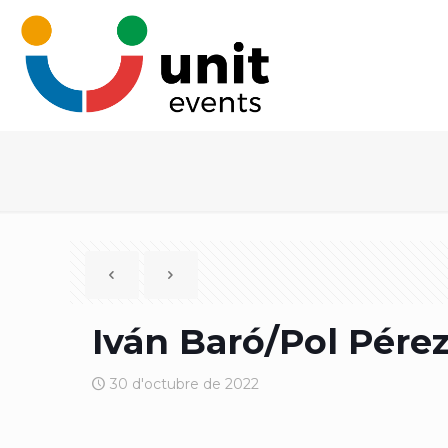
Iván Baró/Pol Pére
30 d'octubre de 2022