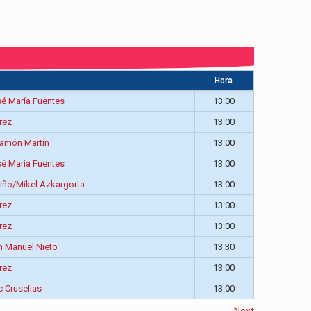
Hora
é María Fuentes
13:00
rez
13:00
Ramón Martín
13:00
é María Fuentes
13:00
iño/Mikel Azkargorta
13:00
rez
13:00
rez
13:00
n Manuel Nieto
13:30
rez
13:00
c Crusellas
13:00