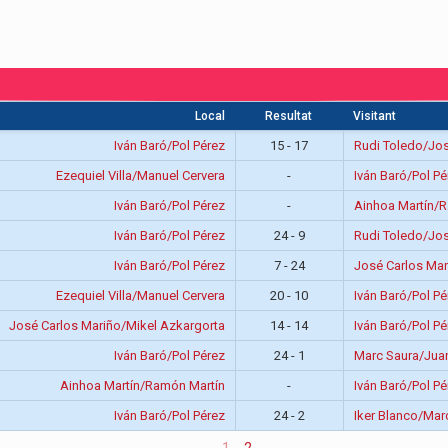
Local
Resultat
Visitant
Iván Baró/Pol Pérez
15 - 17
Rudi Toledo/Jos
Ezequiel Villa/Manuel Cervera
-
Iván Baró/Pol Pé
Iván Baró/Pol Pérez
-
Ainhoa Martín/
Iván Baró/Pol Pérez
24 - 9
Rudi Toledo/Jos
Iván Baró/Pol Pérez
7 - 24
José Carlos Mar
Ezequiel Villa/Manuel Cervera
20 - 10
Iván Baró/Pol Pé
José Carlos Mariño/Mikel Azkargorta
14 - 14
Iván Baró/Pol Pé
Iván Baró/Pol Pérez
24 - 1
Marc Saura/Jua
Ainhoa Martín/Ramón Martín
-
Iván Baró/Pol Pé
Iván Baró/Pol Pérez
24 - 2
Iker Blanco/Mar