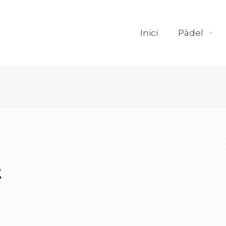
Inici
Pàdel
z