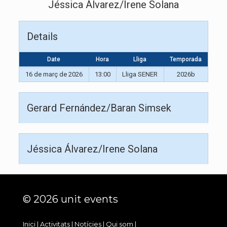
Jéssica Álvarez/Irene Solana
Details
Date
Hora
Lliga
Temporada
16 de març de 2026
13:00
Lliga SENER
2026b
Gerard Fernández/Baran Simsek
Jéssica Álvarez/Irene Solana
© 2026 unit events
Inici
|
Activitats
|
Notícies
|
Qui som
|