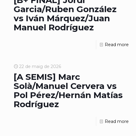
[B+ FINAL] Jordi
Garcia/Ruben González
vs Iván Márquez/Juan
Manuel Rodríguez
Read more
22 de maig de 2026
[A SEMIS] Marc
Solà/Manuel Cervera vs
Pol Pérez/Hernán Matías
Rodríguez
Read more