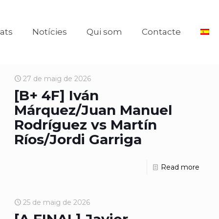
tats
Notícies
Qui som
Contacte
27 de maig de 2026
[B+ 4F] Iván
Márquez/Juan Manuel
Rodríguez vs Martín
Ríos/Jordi Garriga
Read more
25 de maig de 2026