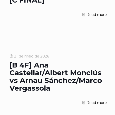
[C FINAL]
Read more
21 de maig de 2026
[B 4F] Ana
Castellar/Albert Monclús
vs Arnau Sánchez/Marco
Vergassola
Read more