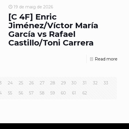
19 de maig de 2026
[C 4F] Enric
Jiménez/Víctor María
García vs Rafael
Castillo/Toni Carrera
Read more
3
24
25
26
27
28
29
30
31
32
33
4
55
56
57
58
59
60
61
62