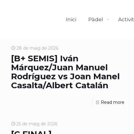
Inici
Pàdel
Activi
28 de maig de 2026
[B+ SEMIS] Iván
Márquez/Juan Manuel
Rodríguez vs Joan Manel
Casalta/Albert Catalán
Read more
25 de maig de 2026