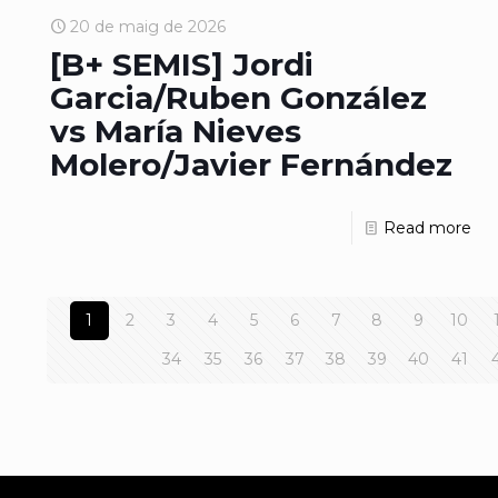
20 de maig de 2026
[B+ SEMIS] Jordi
Garcia/Ruben González
vs María Nieves
Molero/Javier Fernández
Read more
1
2
3
4
5
6
7
8
9
10
34
35
36
37
38
39
40
41