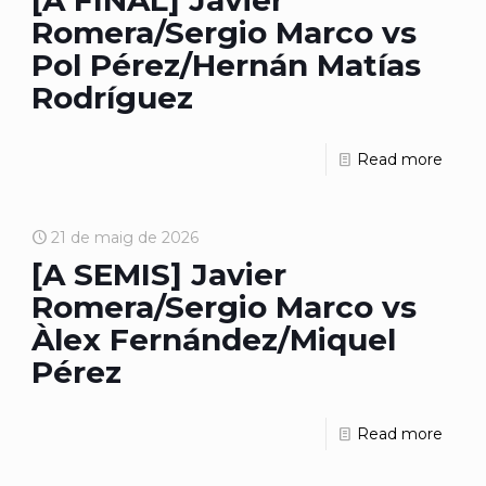
[A FINAL] Javier
Romera/Sergio Marco vs
Pol Pérez/Hernán Matías
Rodríguez
Read more
21 de maig de 2026
[A SEMIS] Javier
Romera/Sergio Marco vs
Àlex Fernández/Miquel
Pérez
Read more