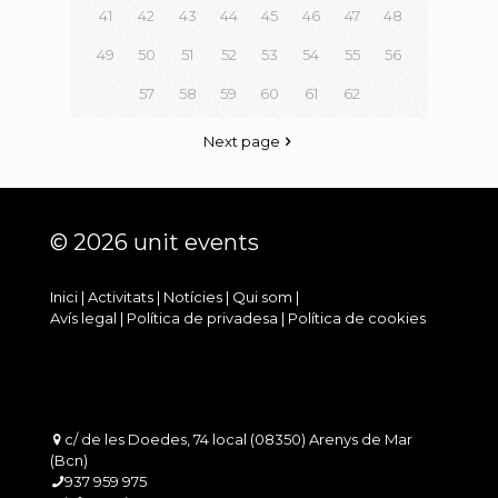
41
42
43
44
45
46
47
48
49
50
51
52
53
54
55
56
57
58
59
60
61
62
Next page
© 2026 unit events
Inici
|
Activitats
|
Notícies
|
Qui som
|
Avís legal
|
Política de privadesa
|
Política de cookies
c/ de les Doedes, 74 local (08350) Arenys de Mar
(Bcn)
937 959 975