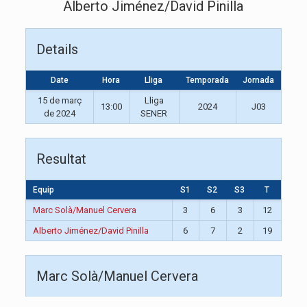
Alberto Jiménez/David Pinilla
Details
Date
Hora
Lliga
Temporada
Jornada
15 de març
Lliga
13:00
2024
J03
de 2024
SENER
Resultat
Equip
S1
S2
S3
T
Marc Solà/Manuel Cervera
3
6
3
12
Alberto Jiménez/David Pinilla
6
7
2
19
Marc Solà/Manuel Cervera