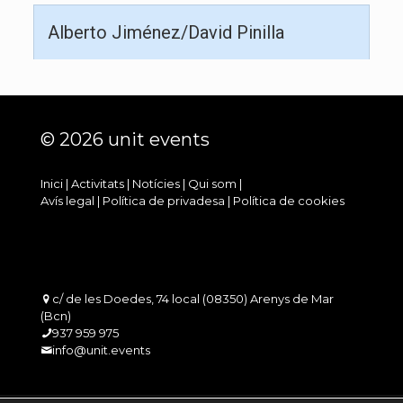
Alberto Jiménez/David Pinilla
© 2026 unit events
Inici
|
Activitats
|
Notícies
|
Qui som
|
Avís legal
|
Política de privadesa
|
Política de cookies
c/ de les Doedes, 74 local (08350) Arenys de Mar
(Bcn)
937 959 975
info@unit.events