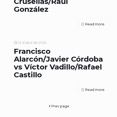
Crusellas/Raúl
González
Read more
13 d'abril de 2022
Francisco
Alarcón/Javier Córdoba
vs Víctor Vadillo/Rafael
Castillo
Read more
Prev page