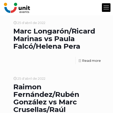
25 d'abril de 2022
Marc Longarón/Ricard
Marinas vs Paula
Falcó/Helena Pera
Read more
25 d'abril de 2022
Raimon
Fernández/Rubén
González vs Marc
Crusellas/Raúl