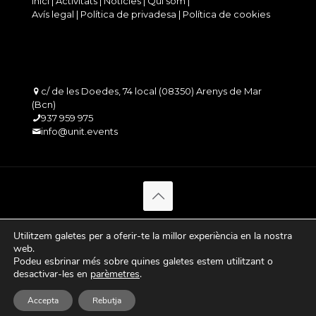
Inici
|
Activitats
|
Notícies
|
Qui som
|
Avís legal
|
Política de privadesa
|
Política de cookies
c/ de les Doedes, 74 local (08350) Arenys de Mar
(Bcn)
937 959 975
info@unit.events
Utilitzem galetes per a oferir-te la millor experiència en la nostra
web.
Podeu esbrinar més sobre quines galetes estem utilitzant o
desactivar-les en
parèmetres
.
Español
Accepta
Rebutja