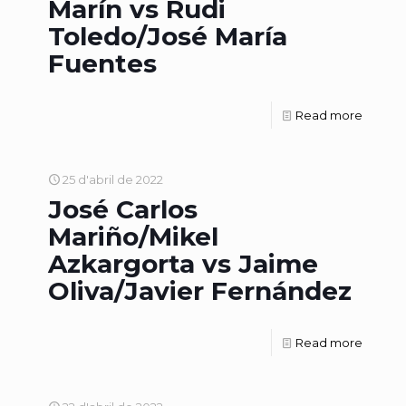
Marín vs Rudi
Toledo/José María
Fuentes
Read more
25 d'abril de 2022
José Carlos
Mariño/Mikel
Azkargorta vs Jaime
Oliva/Javier Fernández
Read more