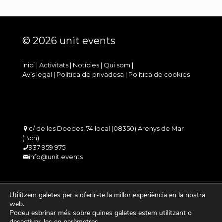
© 2026 unit events
Inici
|
Activitats
|
Notícies
|
Qui som
|
Avís legal
|
Política de privadesa
|
Política de cookies
c/ de les Doedes, 74 local (08350) Arenys de Mar
(Bcn)
937 959 975
info@unit.events
Utilitzem galetes per a oferir-te la millor experiència en la nostra
web.
Podeu esbrinar més sobre quines galetes estem utilitzant o
desactivar-les en
parèmetres
.