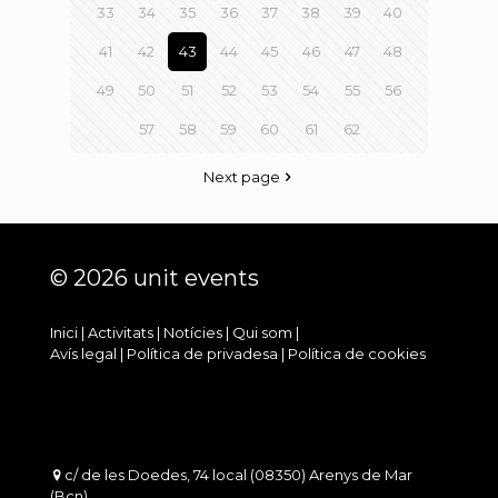
33
34
35
36
37
38
39
40
41
42
43
44
45
46
47
48
49
50
51
52
53
54
55
56
57
58
59
60
61
62
Next page
© 2026 unit events
Inici
|
Activitats
|
Notícies
|
Qui som
|
Avís legal
|
Política de privadesa
|
Política de cookies
c/ de les Doedes, 74 local (08350) Arenys de Mar
(Bcn)