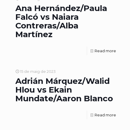
Ana Hernández/Paula
Falcó vs Naiara
Contreras/Alba
Martínez
Read more
15 de maig de 2023
Adrián Márquez/Walid
Hlou vs Ekain
Mundate/Aaron Blanco
Read more