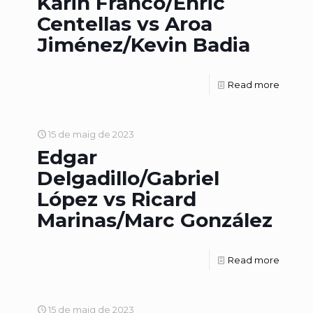
Karin Franco/Enric
Centellas vs Aroa
Jiménez/Kevin Badia
Read more
15 de maig de 2023
Edgar
Delgadillo/Gabriel
López vs Ricard
Marinas/Marc González
Read more
15 de maig de 2023