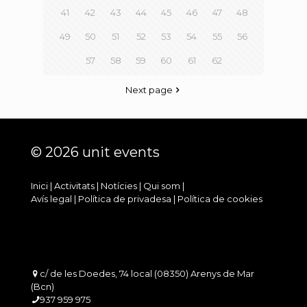
41
42
43
44
45
46
47
48
49
50
51
52
53
54
55
56
57
58
59
60
61
62
Next page
© 2026 unit events
Inici
|
Activitats
|
Notícies
|
Qui som
|
Avís legal
|
Política de privadesa
|
Política de cookies
c/ de les Doedes, 74 local (08350) Arenys de Mar
(Bcn)
937 959 975