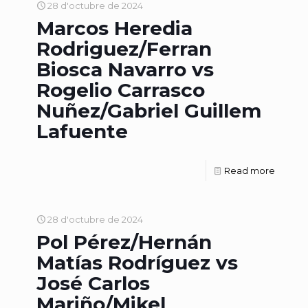
28 d'octubre de 2024
Marcos Heredia
Rodriguez/Ferran
Biosca Navarro vs
Rogelio Carrasco
Nuñez/Gabriel Guillem
Lafuente
Read more
28 d'octubre de 2024
Pol Pérez/Hernán
Matías Rodríguez vs
José Carlos
Mariño/Mikel