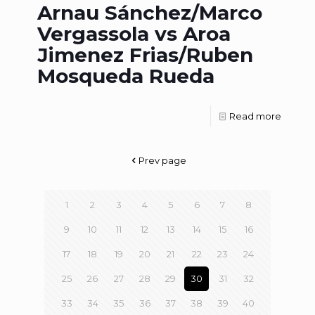
Arnau Sánchez/Marco
Vergassola vs Aroa
Jimenez Frias/Ruben
Mosqueda Rueda
Read more
Prev page
1
2
3
4
5
6
7
8
9
10
11
12
13
14
15
16
17
18
19
20
21
22
23
24
25
26
27
28
29
30
31
32
33
34
35
36
37
38
39
40