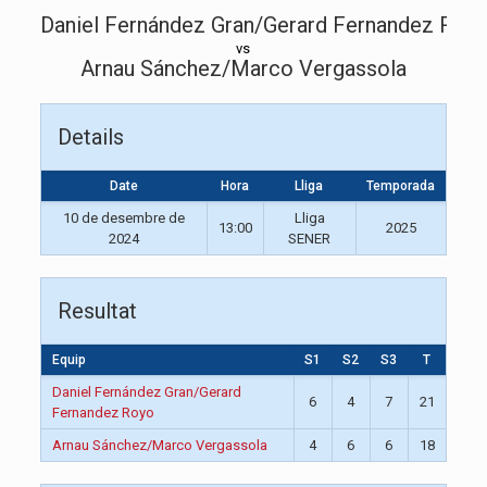
Daniel Fernández Gran/Gerard Fernandez Roy
vs
Arnau Sánchez/Marco Vergassola
Details
Date
Hora
Lliga
Temporada
10 de desembre de
Lliga
13:00
2025
2024
SENER
Resultat
Equip
S1
S2
S3
T
Daniel Fernández Gran/Gerard
6
4
7
21
Fernandez Royo
Arnau Sánchez/Marco Vergassola
4
6
6
18