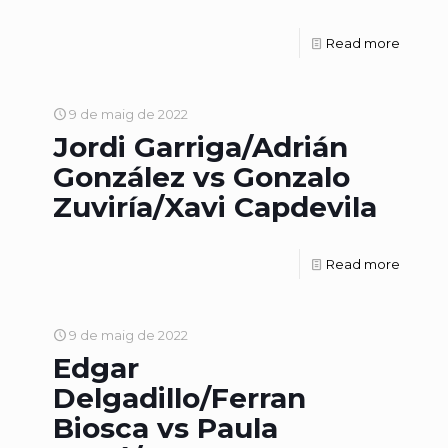
Read more
9 de maig de 2022
Jordi Garriga/Adrián
González vs Gonzalo
Zuviría/Xavi Capdevila
Read more
9 de maig de 2022
Edgar
Delgadillo/Ferran
Biosca vs Paula