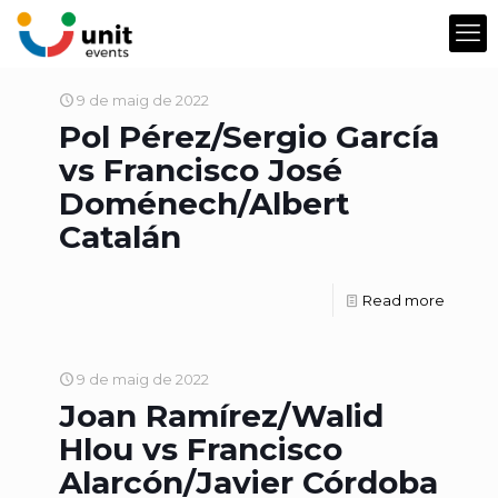
9 de maig de 2022
Pol Pérez/Sergio García
vs Francisco José
Doménech/Albert
Catalán
Read more
9 de maig de 2022
Joan Ramírez/Walid
Hlou vs Francisco
Alarcón/Javier Córdoba