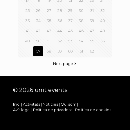
17
18
19
20
21
22
23
24
25
26
27
28
29
30
31
32
33
34
35
36
37
38
39
40
41
42
43
44
45
46
47
48
49
50
51
52
53
54
55
56
57
58
59
60
61
62
Next page
© 2026 unit events
Inici
|
Activitats
|
Notícies
|
Qui som
|
Avís legal
|
Política de privadesa
|
Política de cookies