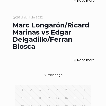
Read more
26 d'abril de 2022
Marc Longarón/Ricard
Marinas vs Edgar
Delgadillo/Ferran
Biosca
Read more
Prev page
1
2
3
4
5
6
7
8
9
10
11
12
13
14
15
16