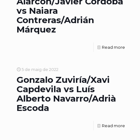
Alarcón/Javier Córdoba
vs Naiara
Contreras/Adrián
Márquez
Read more
5 de maig de 2022
Gonzalo Zuviría/Xavi
Capdevila vs Luís
Alberto Navarro/Adrià
Escoda
Read more