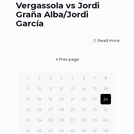
Vergassola vs Jordi
Graña Alba/Jordi
García
Read more
Prev page
1
2
3
4
5
6
7
8
9
10
11
12
13
14
15
16
17
18
19
20
21
22
23
24
25
26
27
28
29
30
31
32
33
34
35
36
37
38
39
40
41
42
43
44
45
46
47
48