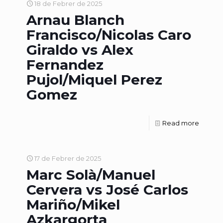
18 de Febrer de 2025
Arnau Blanch
Francisco/Nicolas Caro
Giraldo vs Alex
Fernandez
Pujol/Miquel Perez
Gomez
Read more
17 de Febrer de 2025
Marc Solà/Manuel
Cervera vs José Carlos
Mariño/Mikel
Azkargorta