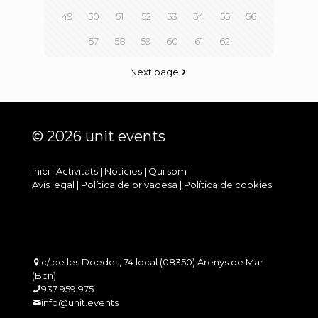
49
50
51
52
53
54
55
56
57
58
59
60
61
62
Next page
© 2026 unit events
Inici
|
Activitats
|
Notícies
|
Qui som
|
Avís legal
|
Política de privadesa
|
Política de cookies
c/ de les Doedes, 74 local (08350) Arenys de Mar
(Bcn)
937 959 975
info@unit.events