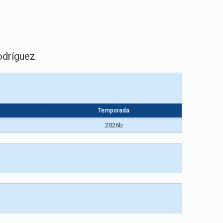
odríguez
Temporada
2026b