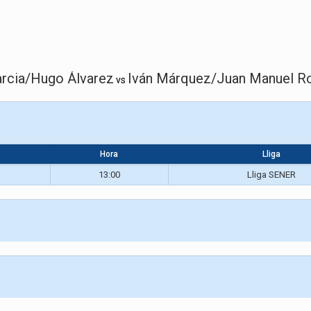
arcia/Hugo Álvarez
Iván Márquez/Juan Manuel R
vs
Hora
Lliga
13:00
Lliga SENER