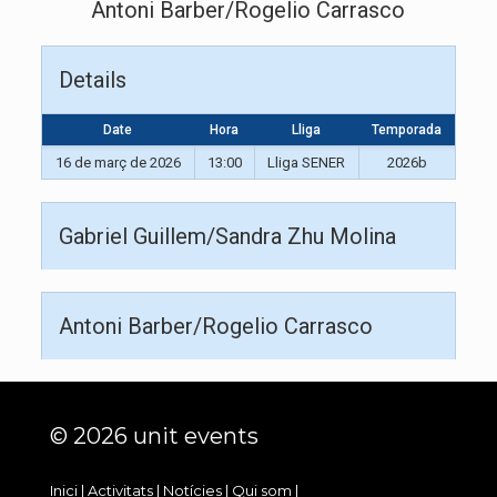
Antoni Barber/Rogelio Carrasco
Details
Date
Hora
Lliga
Temporada
16 de març de 2026
13:00
Lliga SENER
2026b
Gabriel Guillem/Sandra Zhu Molina
Antoni Barber/Rogelio Carrasco
© 2026 unit events
Inici
|
Activitats
|
Notícies
|
Qui som
|