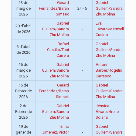
13 de
Gerard
Gabriel
maig de
Fernández/Baran
24 - 5
Guillem/Sandra
13:
2026
Simsek
Zhu Molina
Gabriel
Eva
20 d'abril
Guillem/Sandra
-
Lázaro/Meritxell
13:
de 2026
Zhu Molina
Cusido
Rafael
Gabriel
6 d'abril
Castillo/Toni
-
Guillem/Sandra
13:
de 2026
Carrera
Zhu Molina
16 de
Gabriel
Antoni
març de
Guillem/Sandra
-
Barber/Rogelio
13:
2026
Zhu Molina
Carrasco
16 de
Gerard
Gabriel
Febrer de
Fernández/Baran
-
Guillem/Sandra
13:
2026
Simsek
Zhu Molina
2 de
Gabriel
Jéssica
Febrer de
Guillem/Sandra
-
Álvarez/Irene
13:
2026
Zhu Molina
Solana
19 de
Enric
Gabriel
gener de
Jiménez/Víctor
-
Guillem/Sandra
13: