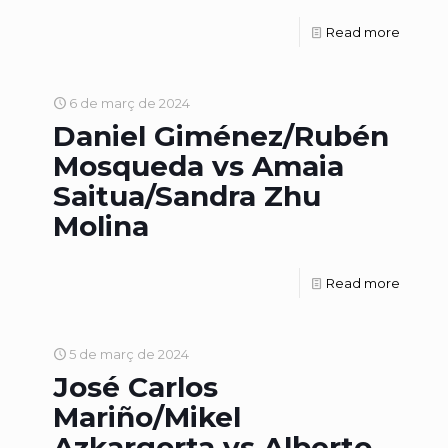
Read more
6 de març de 2024
Daniel Giménez/Rubén
Mosqueda vs Amaia
Saitua/Sandra Zhu
Molina
Read more
5 de març de 2024
José Carlos
Mariño/Mikel
Azkargorta vs Alberto