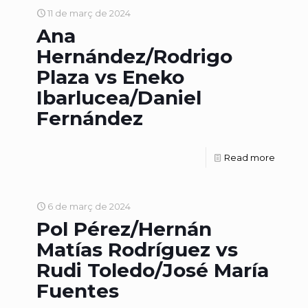
11 de març de 2024
Ana
Hernández/Rodrigo
Plaza vs Eneko
Ibarlucea/Daniel
Fernández
Read more
6 de març de 2024
Pol Pérez/Hernán
Matías Rodríguez vs
Rudi Toledo/José María
Fuentes