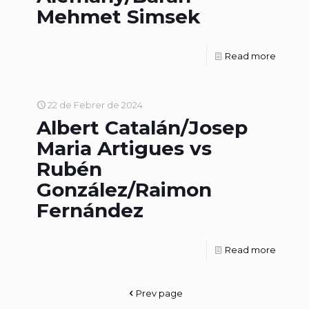
Mehmet Simsek
Read more
22 de Febrer de 2024
Albert Catalán/Josep
Maria Artigues vs
Rubén
González/Raimon
Fernández
Read more
Prev page