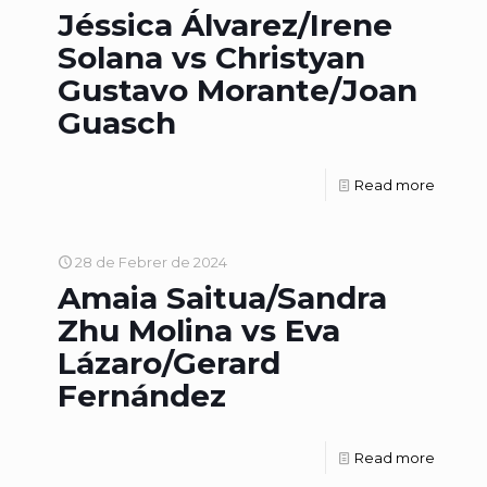
Jéssica Álvarez/Irene
Solana vs Christyan
Gustavo Morante/Joan
Guasch
Read more
28 de Febrer de 2024
Amaia Saitua/Sandra
Zhu Molina vs Eva
Lázaro/Gerard
Fernández
Read more