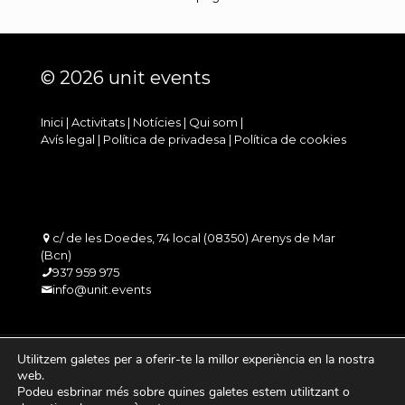
© 2026 unit events
Inici
|
Activitats
|
Notícies
|
Qui som
|
Avís legal
|
Política de privadesa
|
Política de cookies
c/ de les Doedes, 74 local (08350) Arenys de Mar
(Bcn)
937 959 975
info@unit.events
Utilitzem galetes per a oferir-te la millor experiència en la nostra
web.
Podeu esbrinar més sobre quines galetes estem utilitzant o