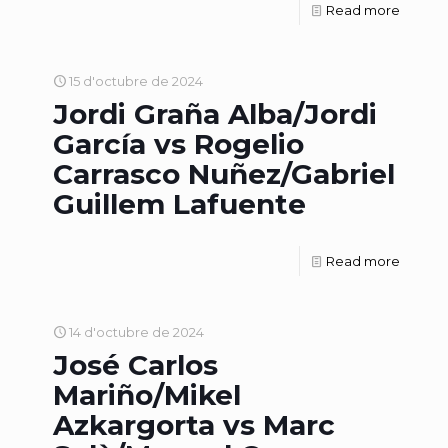
Read more
15 d'octubre de 2024
Jordi Graña Alba/Jordi
García vs Rogelio
Carrasco Nuñez/Gabriel
Guillem Lafuente
Read more
14 d'octubre de 2024
José Carlos
Mariño/Mikel
Azkargorta vs Marc