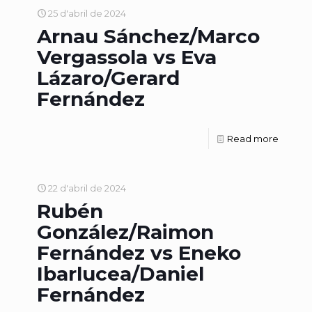
25 d'abril de 2024
Arnau Sánchez/Marco
Vergassola vs Eva
Lázaro/Gerard
Fernández
Read more
22 d'abril de 2024
Rubén
González/Raimon
Fernández vs Eneko
Ibarlucea/Daniel
Fernández