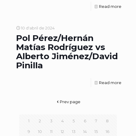
Read more
10 d'abril de 2024
Pol Pérez/Hernán
Matías Rodríguez vs
Alberto Jiménez/David
Pinilla
Read more
Prev page
1
2
3
4
5
6
7
8
9
10
11
12
13
14
15
16