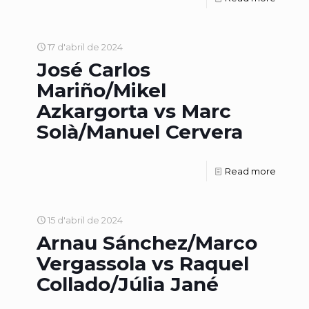
17 d'abril de 2024
José Carlos
Mariño/Mikel
Azkargorta vs Marc
Solà/Manuel Cervera
Read more
15 d'abril de 2024
Arnau Sánchez/Marco
Vergassola vs Raquel
Collado/Júlia Jané