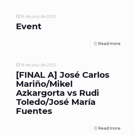
19 de juny de 2023
Event
Read more
19 de juny de 2023
[FINAL A] José Carlos
Mariño/Mikel
Azkargorta vs Rudi
Toledo/José María
Fuentes
Read more