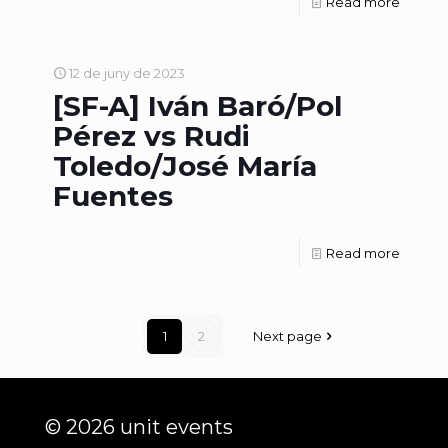
Read more
12 de juny de 2023
[SF-A] Iván Baró/Pol
Pérez vs Rudi
Toledo/José María
Fuentes
Read more
1
2
Next page
© 2026 unit events