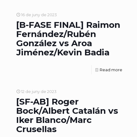
16 de juny de 2023
[B-FASE FINAL] Raimon
Fernández/Rubén
González vs Aroa
Jiménez/Kevin Badia
Read more
12 de juny de 2023
[SF-AB] Roger
Bock/Albert Catalán vs
Iker Blanco/Marc
Crusellas