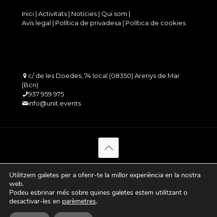
Inici
|
Activitats
|
Notícies
|
Qui som
|
Avís legal
|
Política de privadesa
|
Política de cookies
c/ de les Doedes, 74 local (08350) Arenys de Mar
(Bcn)
937 959 975
info@unit.events
Utilitzem galetes per a oferir-te la millor experiència en la nostra
web.
Podeu esbrinar més sobre quines galetes estem utilitzant o
desactivar-les en
parèmetres
.
Español