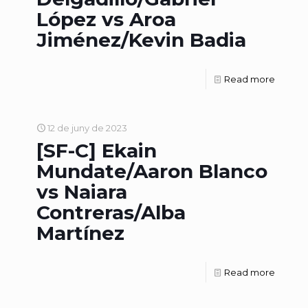
López vs Aroa
Jiménez/Kevin Badia
Read more
12 de juny de 2023
[SF-C] Ekain
Mundate/Aaron Blanco
vs Naiara
Contreras/Alba
Martínez
Read more