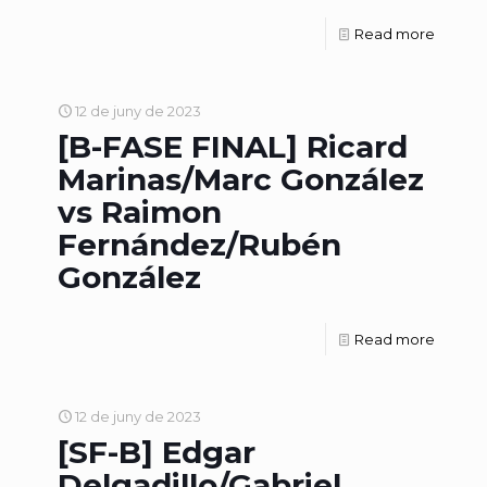
Read more
12 de juny de 2023
[B-FASE FINAL] Ricard
Marinas/Marc González
vs Raimon
Fernández/Rubén
González
Read more
12 de juny de 2023
[SF-B] Edgar
Delgadillo/Gabriel