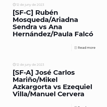
12 de juny de 2023
[SF-C] Rubén
Mosqueda/Ariadna
Sendra vs Ana
Hernández/Paula Falcó
Read more
12 de juny de 2023
[SF-A] José Carlos
Mariño/Mikel
Azkargorta vs Ezequiel
Villa/Manuel Cervera