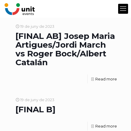
19 de juny de 2023
[FINAL AB] Josep Maria
Artigues/Jordi March
vs Roger Bock/Albert
Catalán
Read more
19 de juny de 2023
[FINAL B]
Read more