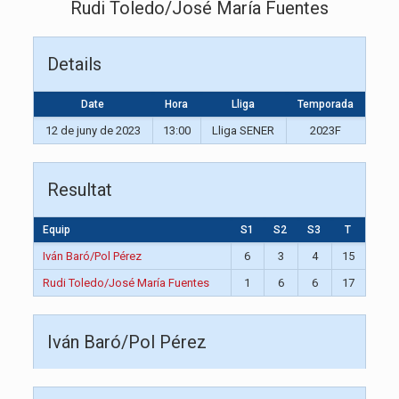
Rudi Toledo/José María Fuentes
Details
Date
Hora
Lliga
Temporada
12 de juny de 2023
13:00
Lliga SENER
2023F
Resultat
Equip
S1
S2
S3
T
Iván Baró/Pol Pérez
6
3
4
15
Rudi Toledo/José María Fuentes
1
6
6
17
Iván Baró/Pol Pérez