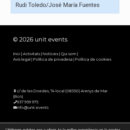
Rudi Toledo/José María Fuentes
© 2026 unit events
Inici
|
Activitats
|
Notícies
|
Qui som
|
Avís legal
|
Política de privadesa
|
Política de cookies
c/ de les Doedes, 74 local (08350) Arenys de Mar
(Bcn)
937 959 975
info@unit.events
Utilitzem galetes per a oferir-te la millor experiència en la nostra