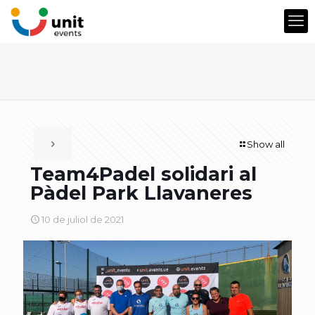
Show all
Team4Padel solidari al
Pàdel Park Llavaneres
10 de juliol de 2021