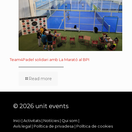
Team4Padel solidari amb La Marató al BPI
Read more
© 2026 unit events
Inici
|
Activitats
|
Notícies
|
Qui som
|
Avís legal
|
Política de privadesa
|
Política de cookies