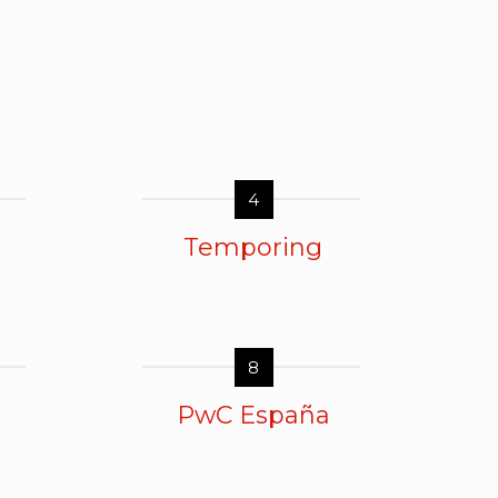
4
Temporing
8
PwC España