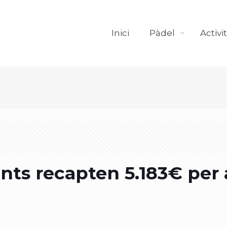
Inici
Pàdel
Activi
ants recapten 5.183€ per 