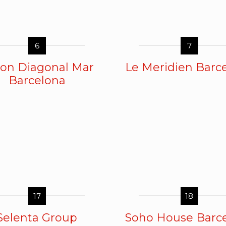
6
7
ton Diagonal Mar
Le Meridien Barc
Barcelona
17
18
Selenta Group
Soho House Barc