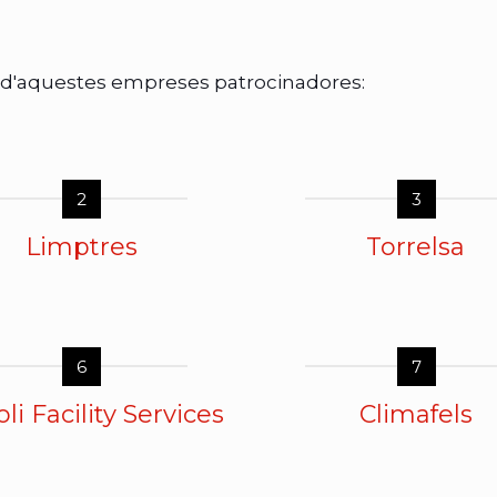
 d'aquestes empreses patrocinadores:
2
3
Limptres
Torrelsa
6
7
li Facility Services
Climafels