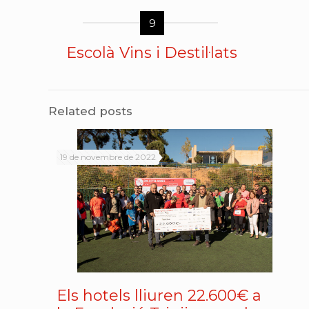
9
Escolà Vins i Destil·lats
Related posts
19 de novembre de 2022
Els hotels lliuren 22.600€ a