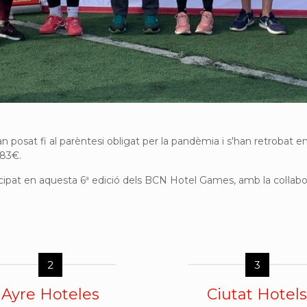
an posat fi al parèntesi obligat per la pandèmia i s'han retrobat e
183€.
icipat en aquesta 6ª edició dels BCN Hotel Games, amb la col·lab
2
3
Ayre Hoteles
Ciutat Hotels