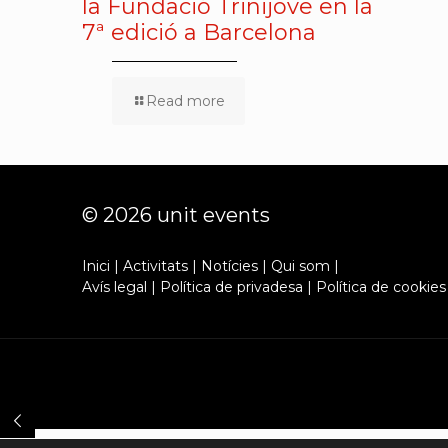
la Fundació Trinijove en la
7ª edició a Barcelona
Read more
© 2026 unit events
Inici
|
Activitats
|
Notícies
|
Qui som
|
Avís legal
|
Política de privadesa
|
Política de cookies