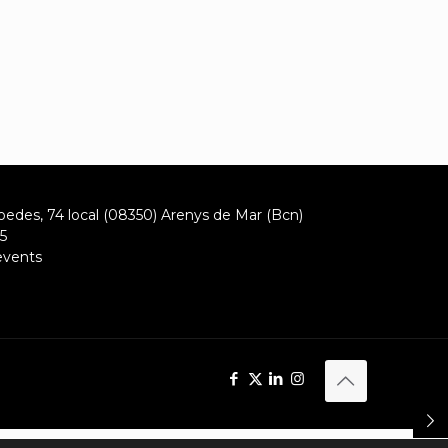
oedes, 74 local (08350) Arenys de Mar (Bcn)
5
events