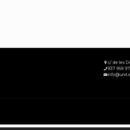
c/ de les D
937 959 97
info@unit.