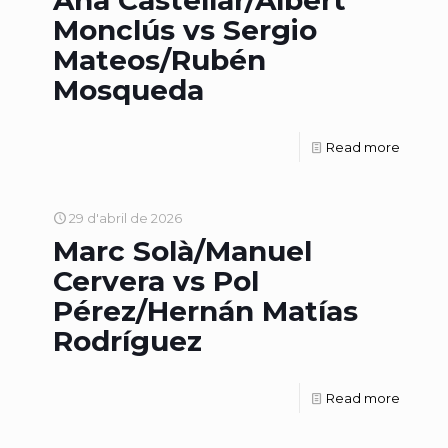
Ana Castellar/Albert
Monclús vs Sergio
Mateos/Rubén
Mosqueda
Read more
29 d'abril de 2026
Marc Solà/Manuel
Cervera vs Pol
Pérez/Hernán Matías
Rodríguez
Read more