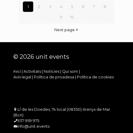
1
2
3
4
5
6
7
8
9
10
Next page
© 2026 unit events
Inici
|
Activitats
|
Notícies
|
Qui som
|
Avís legal
|
Política de privadesa
|
Política de cookies
c/ de les Doedes, 74 local (08350) Arenys de Mar
(Bcn)
937 959 975
info@unit.events