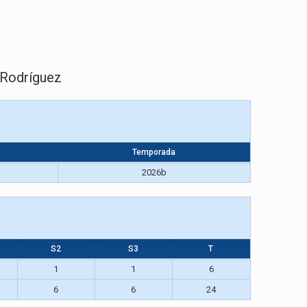
 Rodríguez
Temporada
2026b
S2
S3
T
1
1
6
6
6
24