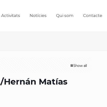
Activitats
Notícies
Qui som
Contacte
Show all
z/Hernán Matías