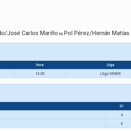
do/José Carlos Mariño
Pol Pérez/Hernán Matías
vs
Hora
Lliga
13:00
Lliga SENER
S1
4
6