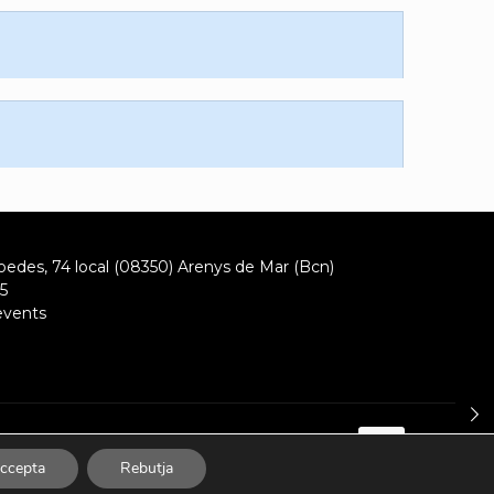
oedes, 74 local (08350) Arenys de Mar (Bcn)
5
events
ccepta
Rebutja