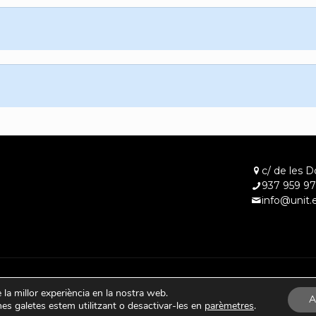
c/ de les D
937 959 97
info@unit.
e la millor experiència en la nostra web.
A
s galetes estem utilitzant o desactivar-les en
parèmetres
.