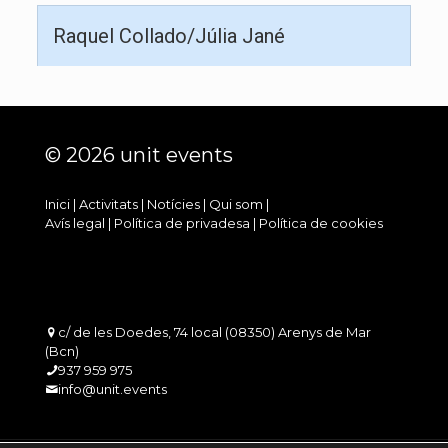
Raquel Collado/Júlia Jané
© 2026 unit events
Inici
|
Activitats
|
Notícies
|
Qui som
|
Avís legal
|
Política de privadesa
|
Política de cookies
c/ de les Doedes, 74 local (08350) Arenys de Mar
(Bcn)
937 959 975
info@unit.events