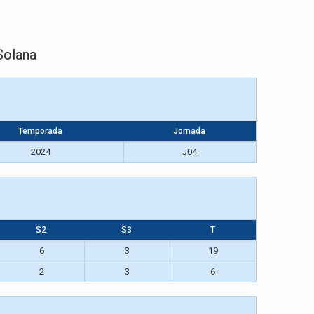
Solana
Temporada
Jornada
2024
J04
S2
S3
T
6
3
19
2
3
6