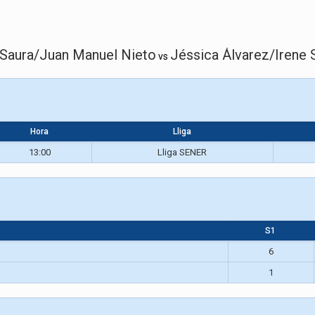
Saura/Juan Manuel Nieto
Jéssica Álvarez/Irene 
vs
Hora
Lliga
13:00
Lliga SENER
S1
6
1