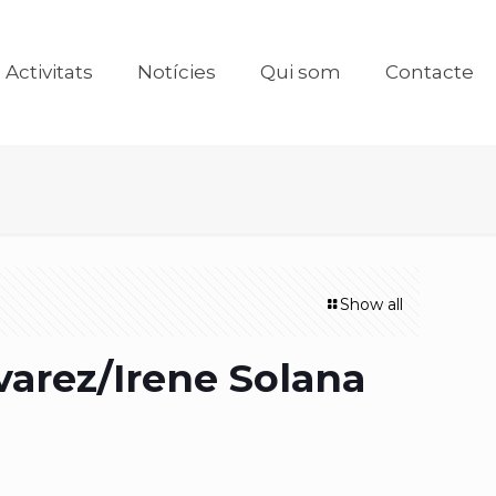
Activitats
Notícies
Qui som
Contacte
Show all
varez/Irene Solana