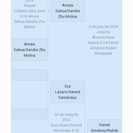
2024
Amaia
Raquel
Saitua/Sandra
Collado/Júlia Jané
5
-
16
Amaia
Zhu Molina
Saitua/Sandra Zhu
3 de juny de 2024
Molina
Jéssica
Álvarez/Irene
Solana
3
-
24
Daniel
Amaia
Giménez/Rubén
Saitua/Sandra Zhu
Mosqueda
Molina
Eva
Lázaro/Gerard
Fernández
20 de maig de
2024
Daniel
Eva Lázaro/Gerard
Giménez/Rubén
Fernández
0
-
16