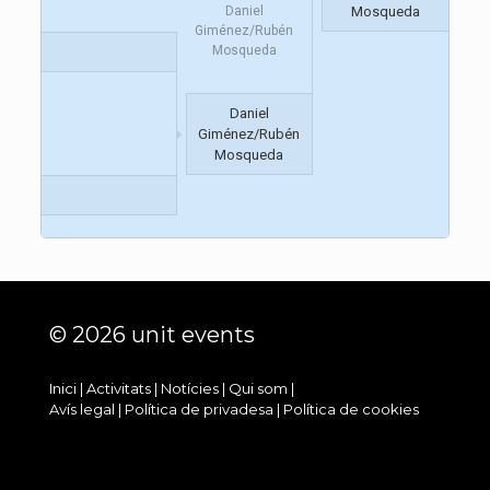
Daniel
Mosqueda
Giménez/Rubén
Mosqueda
Daniel
Giménez/Rubén
Mosqueda
© 2026 unit events
Inici
|
Activitats
|
Notícies
|
Qui som
|
Avís legal
|
Política de privadesa
|
Política de cookies