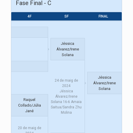
Fase Final - C
4F
SF
FINAL
Jéssica
Álvarez/Irene
Solana
Jéssica
24 de maig de
Álvarez/Irene
2024
Solana
Jéssica
Álvarez/Irene
Raquel
Solana
16
-
6
Amaia
Collado/Júlia
Saitua/Sandra Zhu
Jané
Molina
20 de maig de