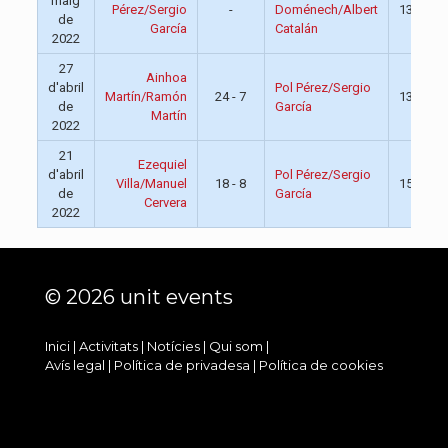
maig
Pérez/Sergio
-
Doménech/Albert
13:00
de
García
Catalán
2022
27
Ainhoa
d'abril
Pol Pérez/Sergio
Martín/Ramón
24 - 7
13:30
de
García
Martín
2022
21
Ezequiel
d'abril
Pol Pérez/Sergio
Villa/Manuel
18 - 8
15:00
de
García
Cervera
2022
© 2026 unit events
Inici
|
Activitats
|
Notícies
|
Qui som
|
Avís legal
|
Política de privadesa
|
Política de cookies