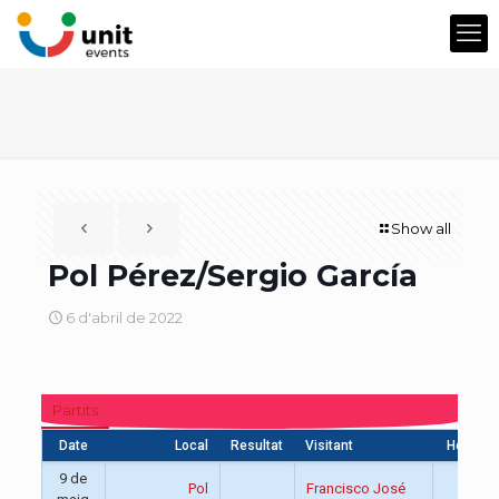
Show all
Pol Pérez/Sergio García
6 d'abril de 2022
Partits
Date
Local
Resultat
Visitant
Hora
9 de
Pol
Francisco José