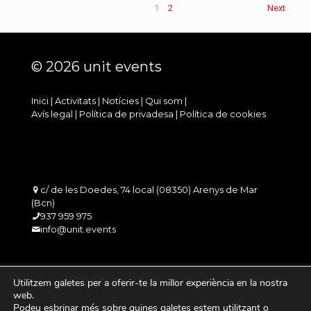
1
2
Next
© 2026 unit events
Inici
|
Activitats
|
Notícies
|
Qui som
|
Avís legal
|
Política de privadesa
|
Política de cookies
c/ de les Doedes, 74 local (08350) Arenys de Mar
(Bcn)
937 959 975
info@unit.events
Utilitzem galetes per a oferir-te la millor experiència en la nostra
web.
Podeu esbrinar més sobre quines galetes estem utilitzant o