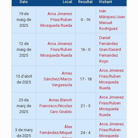
Date
Local
Resultat
Visitant
Ho
Iván
19 de
Aroa Jimenez
Márquez/Juan
maig de
Frias/Ruben
0 - 16
13:
Manuel
2025
Mosqueda Rueda
Rodríguez
Daniel
12 de
Aroa Jimenez
Fernández
maig de
Frias/Ruben
16 - 0
Gran/Gerard
13:
2025
Mosqueda Rueda
Fernandez
Royo
Aroa Jimenez
Arnau
15 d'abril
Frias/Ruben
Sánchez/Marco
17 - 18
13:
de 2025
Mosqueda
Vergassola
Rueda
Aroa Jimenez
25 de
Arnau Blanch
Frias/Ruben
març de
Francisco/Nicolas
21 - 5
13:
Mosqueda
2025
Caro Giraldo
Rueda
Aroa Jimenez
Àlex
3 de març
Frias/Ruben
Fernández/Miquel
24 - 4
13:
de 2025
Mosqueda