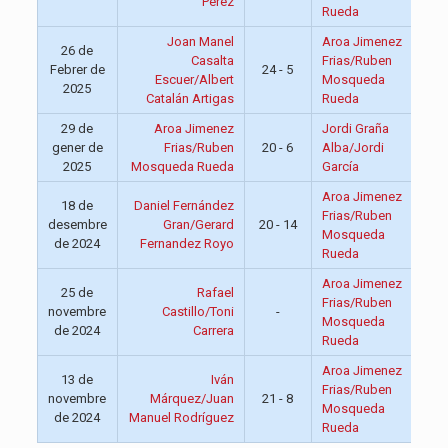
Pérez
Rueda
Joan Manel
Aroa Jimenez
26 de
Casalta
Frias/Ruben
Febrer de
24 - 5
13:
Escuer/Albert
Mosqueda
2025
Catalán Artigas
Rueda
29 de
Aroa Jimenez
Jordi Graña
gener de
Frias/Ruben
20 - 6
Alba/Jordi
13:
2025
Mosqueda Rueda
García
Aroa Jimenez
18 de
Daniel Fernández
Frias/Ruben
desembre
Gran/Gerard
20 - 14
13:
Mosqueda
de 2024
Fernandez Royo
Rueda
Aroa Jimenez
25 de
Rafael
Frias/Ruben
novembre
Castillo/Toni
-
13:
Mosqueda
de 2024
Carrera
Rueda
Aroa Jimenez
13 de
Iván
Frias/Ruben
novembre
Márquez/Juan
21 - 8
13:
Mosqueda
de 2024
Manuel Rodríguez
Rueda