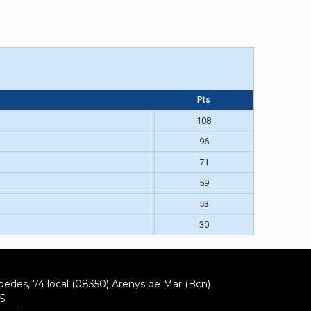
Pts
108
96
71
59
53
30
oedes, 74 local (08350) Arenys de Mar (Bcn)
5