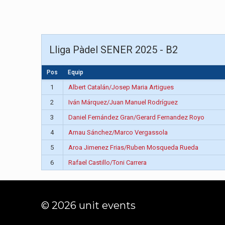
Lliga Pàdel SENER 2025 - B2
Pos
Equip
1
Albert Catalán/Josep Maria Artigues
2
Iván Márquez/Juan Manuel Rodríguez
3
Daniel Fernández Gran/Gerard Fernandez Royo
4
Arnau Sánchez/Marco Vergassola
5
Aroa Jimenez Frias/Ruben Mosqueda Rueda
6
Rafael Castillo/Toni Carrera
© 2026 unit events