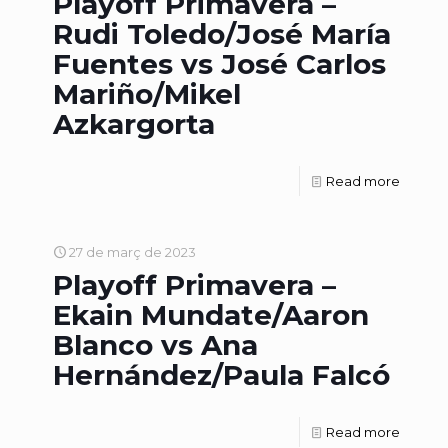
Playoff Primavera –
Rudi Toledo/José María
Fuentes vs José Carlos
Mariño/Mikel
Azkargorta
Read more
27 de març de 2023
Playoff Primavera –
Ekain Mundate/Aaron
Blanco vs Ana
Hernández/Paula Falcó
Read more