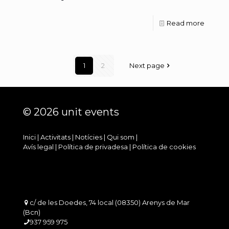
Read more
1
2
Next page
© 2026 unit events
Inici
|
Activitats
|
Notícies
|
Qui som
|
Avís legal
|
Política de privadesa
|
Política de cookies
c/ de les Doedes, 74 local (08350) Arenys de Mar
(Bcn)
937 959 975