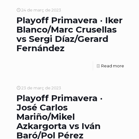
24 de març de 2023
Playoff Primavera · Iker
Blanco/Marc Crusellas
vs Sergi Díaz/Gerard
Fernández
Read more
23 de març de 2023
Playoff Primavera ·
José Carlos
Mariño/Mikel
Azkargorta vs Iván
Baró/Pol Pérez