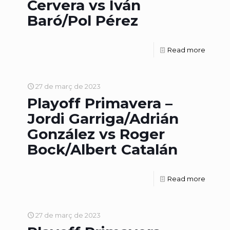
Cervera vs Iván
Baró/Pol Pérez
Read more
27 de març de 2023
Playoff Primavera –
Jordi Garriga/Adrián
González vs Roger
Bock/Albert Catalán
Read more
27 de març de 2023