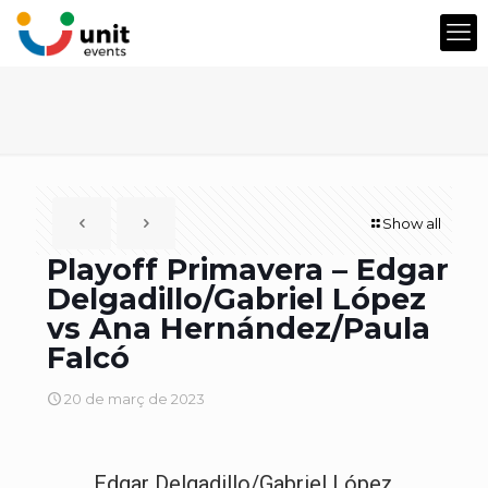
Show all
Playoff Primavera – Edgar
Delgadillo/Gabriel López
vs Ana Hernández/Paula
Falcó
20 de març de 2023
Edgar Delgadillo/Gabriel López