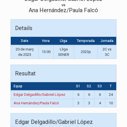
vs
Ana Hernández/Paula Falcó
Details
Date
Hora
Lliga
Temporada
Jornada
20 de març
Lliga
2C vs
13:00
2023p
de 2023
SENER
3C
Resultat
Equip
S1
S2
S3
T
Edgar Delgadillo/Gabriel López
6
6
6
24
Ana Hernández/Paula Falcó
3
3
4
10
Edgar Delgadillo/Gabriel López