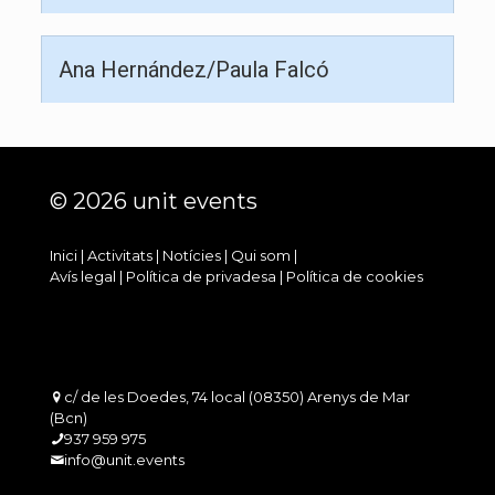
Ana Hernández/Paula Falcó
© 2026 unit events
Inici
|
Activitats
|
Notícies
|
Qui som
|
Avís legal
|
Política de privadesa
|
Política de cookies
c/ de les Doedes, 74 local (08350) Arenys de Mar
(Bcn)
937 959 975
info@unit.events