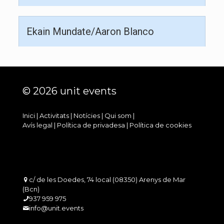
Ekain Mundate/Aaron Blanco
© 2026 unit events
Inici
|
Activitats
|
Notícies
|
Qui som
|
Avís legal
|
Política de privadesa
|
Política de cookies
c/ de les Doedes, 74 local (08350) Arenys de Mar
(Bcn)
937 959 975
info@unit.events