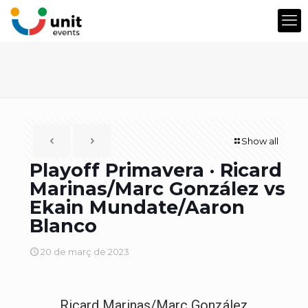
Show all
Playoff Primavera · Ricard
Marinas/Marc González vs
Ekain Mundate/Aaron
Blanco
20 de març de 2023
Ricard Marinas/Marc González