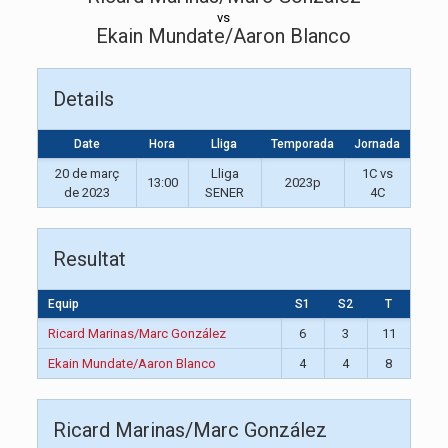
vs
Ekain Mundate/Aaron Blanco
Details
Date
Hora
Lliga
Temporada
Jornada
20 de març
Lliga
1C vs
13:00
2023p
de 2023
SENER
4C
Resultat
Equip
S1
S2
T
Ricard Marinas/Marc González
6
3
11
Ekain Mundate/Aaron Blanco
4
4
8
Ricard Marinas/Marc González