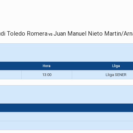
udi Toledo Romera
Juan Manuel Nieto Martin/Ar
vs
Hora
Lliga
13:00
Lliga SENER