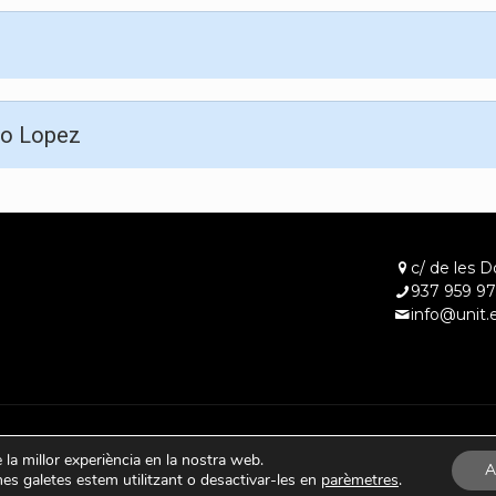
ro Lopez
c/ de les D
937 959 97
info@unit.
e la millor experiència en la nostra web.
A
s galetes estem utilitzant o desactivar-les en
parèmetres
.