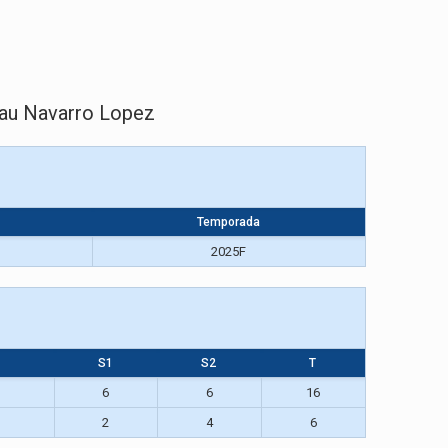
nau Navarro Lopez
Temporada
2025F
S1
S2
T
6
6
16
2
4
6