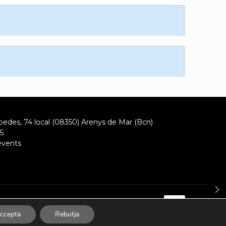
oedes, 74 local (08350) Arenys de Mar (Bcn)
5
events
ccepta
Rebutja