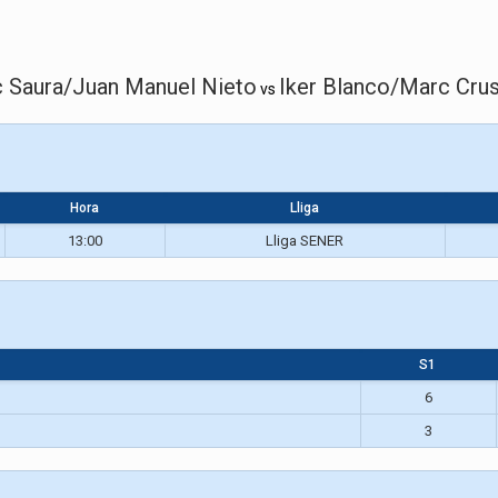
 Saura/Juan Manuel Nieto
Iker Blanco/Marc Crus
vs
Hora
Lliga
13:00
Lliga SENER
S1
6
3