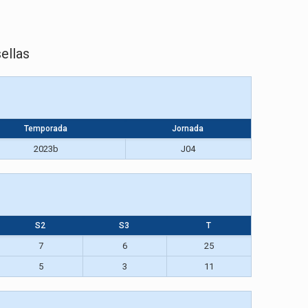
ellas
Temporada
Jornada
2023b
J04
S2
S3
T
7
6
25
5
3
11