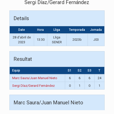
Sergi Díaz/Gerard Fernández
Details
Date
Hora
Lliga
Temporada
Jornada
28 d'abril de
Lliga
13:30
2023b
J03
2023
SENER
Resultat
Equip
S1
S2
S3
T
Marc Saura/Juan Manuel Nieto
6
6
6
24
Sergi Díaz/Gerard Fernández
0
1
0
1
Marc Saura/Juan Manuel Nieto