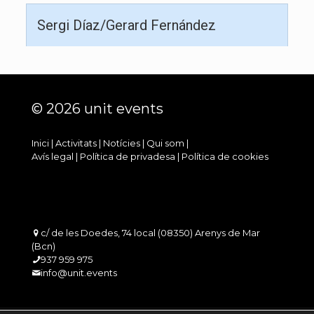
Sergi Díaz/Gerard Fernández
© 2026 unit events
Inici
|
Activitats
|
Notícies
|
Qui som
|
Avís legal
|
Política de privadesa
|
Política de cookies
c/ de les Doedes, 74 local (08350) Arenys de Mar
(Bcn)
937 959 975
info@unit.events