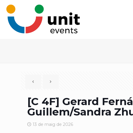
[C 4F] Gerard Fern
Guillem/Sandra Zh
13 de maig de 2026