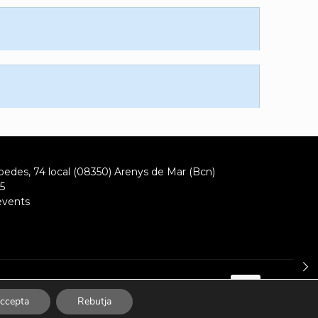
oedes, 74 local (08350) Arenys de Mar (Bcn)
5
events
ccepta
Rebutja