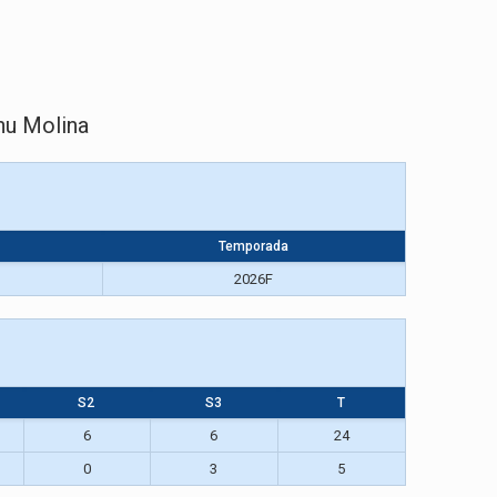
hu Molina
Temporada
2026F
S2
S3
T
6
6
24
0
3
5