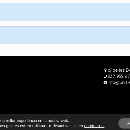
c/ de les D
937 959 97
info@unit.
e la millor experiència en la nostra web.
A
s galetes estem utilitzant o desactivar-les en
parèmetres
.