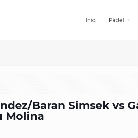
Inici
Pàdel
ández/Baran Simsek vs G
u Molina