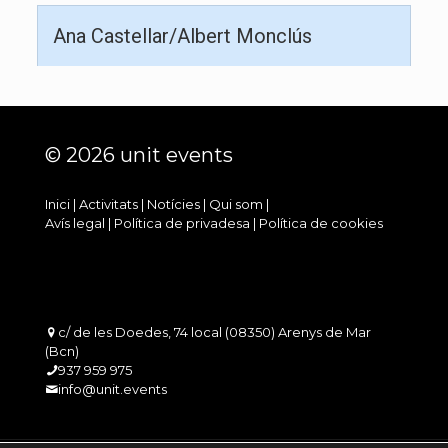
Ana Castellar/Albert Monclús
© 2026 unit events
Inici
|
Activitats
|
Notícies
|
Qui som
|
Avís legal
|
Política de privadesa
|
Política de cookies
c/ de les Doedes, 74 local (08350) Arenys de Mar
(Bcn)
937 959 975
info@unit.events