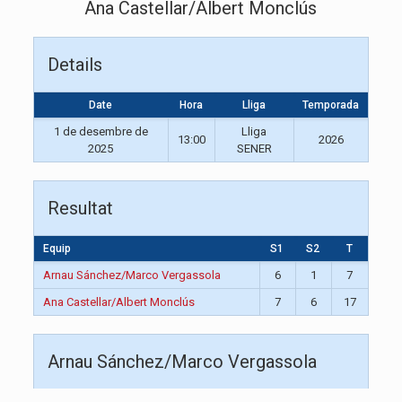
Ana Castellar/Albert Monclús
Details
Date
Hora
Lliga
Temporada
1 de desembre de
Lliga
13:00
2026
2025
SENER
Resultat
Equip
S1
S2
T
Arnau Sánchez/Marco Vergassola
6
1
7
Ana Castellar/Albert Monclús
7
6
17
Arnau Sánchez/Marco Vergassola