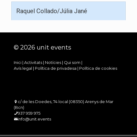
Raquel Collado/Júlia Jané
© 2026 unit events
Inici
|
Activitats
|
Notícies
|
Qui som
|
Avís legal
|
Política de privadesa
|
Política de cookies
c/ de les Doedes, 74 local (08350) Arenys de Mar
(Bcn)
937 959 975
info@unit.events