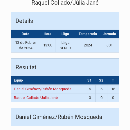
Raquel Collado/Júlia Jané
Details
Date
Hora
Lliga
Temporada
Jornada
13 de Febrer
Lliga
13:00
2024
J01
de 2024
SENER
Resultat
Equip
S1
S2
T
Daniel Giménez/Rubén Mosqueda
6
6
16
Raquel Collado/Júlia Jané
0
0
0
Daniel Giménez/Rubén Mosqueda