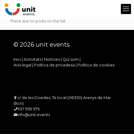
There are no posts on the list.
© 2026 unit events
Inici
|
Activitats
|
Notícies
|
Qui som
|
Avís legal
|
Política de privadesa
|
Política de cookies
c/ de les Doedes, 74 local (08350) Arenys de Mar
(Bcn)
937 959 975
info@unit.events