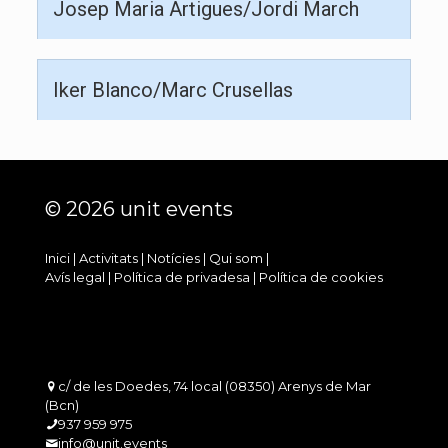
Josep Maria Artigues/Jordi March
Iker Blanco/Marc Crusellas
© 2026 unit events
Inici
|
Activitats
|
Notícies
|
Qui som
|
Avís legal
|
Política de privadesa
|
Política de cookies
c/ de les Doedes, 74 local (08350) Arenys de Mar
(Bcn)
937 959 975
info@unit.events