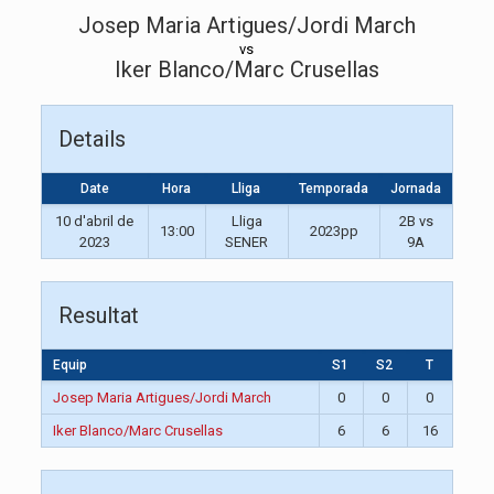
Josep Maria Artigues/Jordi March
vs
Iker Blanco/Marc Crusellas
Details
Date
Hora
Lliga
Temporada
Jornada
10 d'abril de
Lliga
2B vs
13:00
2023pp
2023
SENER
9A
Resultat
Equip
S1
S2
T
Josep Maria Artigues/Jordi March
0
0
0
Iker Blanco/Marc Crusellas
6
6
16