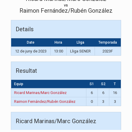
vs
Raimon Fernández/Rubén González
Details
Date
Hora
Lliga
Temporada
12 de juny de 2023
13:00
Lliga SENER
2023F
Resultat
Equip
S1
S2
T
Ricard Marinas/Marc González
6
6
16
Raimon Fernández/Rubén González
0
3
3
Ricard Marinas/Marc González