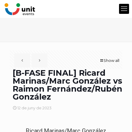
Show all
[B-FASE FINAL] Ricard
Marinas/Marc González vs
Raimon Fernández/Rubén
González
12 de juny de 2023
Ricard Marinas/Marc González