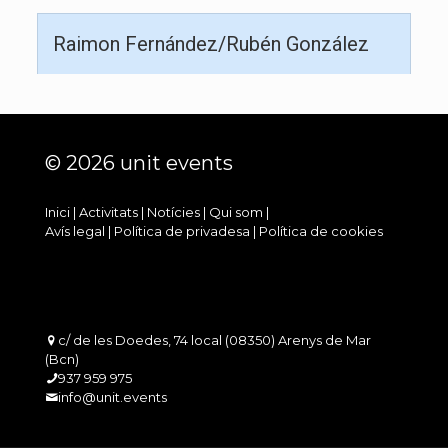
Raimon Fernández/Rubén González
© 2026 unit events
Inici
|
Activitats
|
Notícies
|
Qui som
|
Avís legal
|
Política de privadesa
|
Política de cookies
c/ de les Doedes, 74 local (08350) Arenys de Mar
(Bcn)
937 959 975
info@unit.events