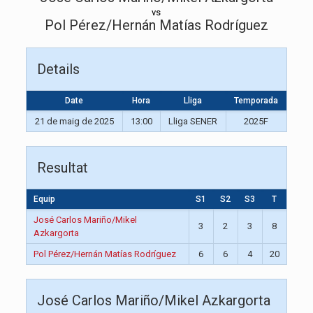
vs
Pol Pérez/Hernán Matías Rodríguez
Details
Date
Hora
Lliga
Temporada
21 de maig de 2025
13:00
Lliga SENER
2025F
Resultat
Equip
S1
S2
S3
T
José Carlos Mariño/Mikel
3
2
3
8
Azkargorta
Pol Pérez/Hernán Matías Rodríguez
6
6
4
20
José Carlos Mariño/Mikel Azkargorta