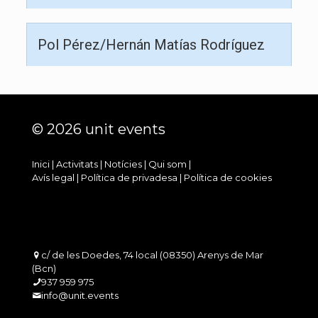
Pol Pérez/Hernán Matías Rodríguez
© 2026 unit events
Inici
|
Activitats
|
Notícies
|
Qui som
|
Avís legal
|
Política de privadesa
|
Política de cookies
c/ de les Doedes, 74 local (08350) Arenys de Mar
(Bcn)
937 959 975
info@unit.events