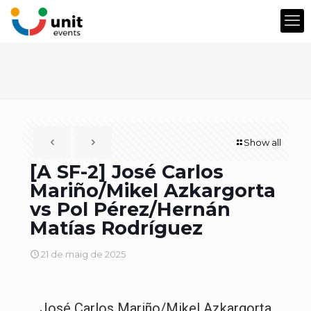
Show all
[A SF-2] José Carlos
Mariño/Mikel Azkargorta
vs Pol Pérez/Hernán
Matías Rodríguez
21 de maig de 2025
José Carlos Mariño/Mikel Azkargorta